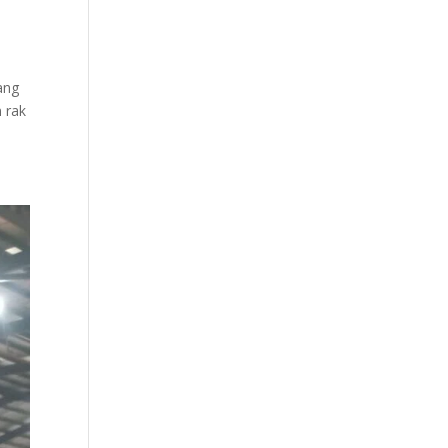
ang
 rak