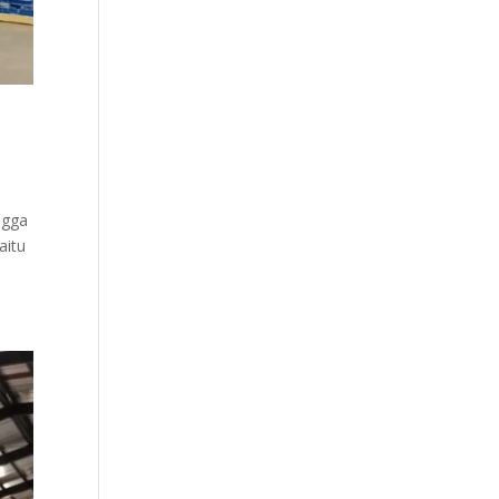
ingga
aitu