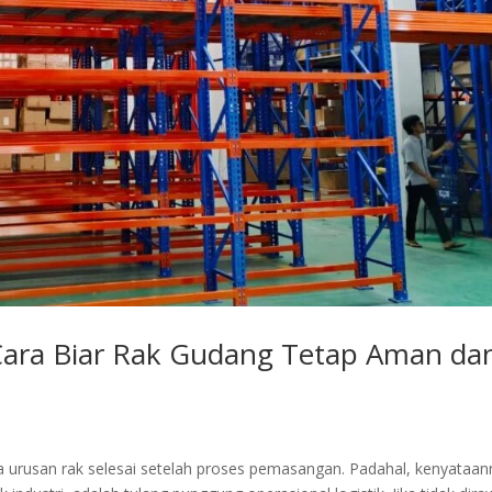
Cara Biar Rak Gudang Tetap Aman da
a urusan rak selesai setelah proses pemasangan. Padahal, kenyataa