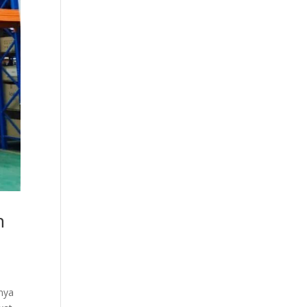
n
nnya