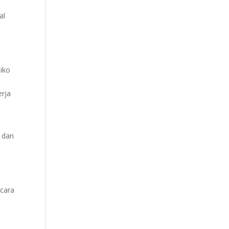
al
iko
erja
, dan
ecara