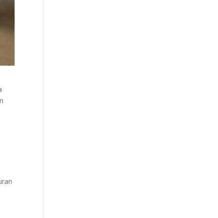
t
a
an
uran