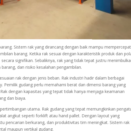
arang. Sistem rak yang dirancang dengan baik mampu mempercepa
ilan barang. Ketika rak sesuai dengan karakteristik produk dan pol
secara signifikan. Sebaliknya, rak yang tidak tepat justru menimbulk
 barang, dan risiko kesalahan pengambilan.
sesuaian rak dengan jenis beban. Rak industri hadir dalam berbagai
 duty. Pemilik gudang perlu memahami berat dan dimensi barang yang
l. Rak dengan kapasitas yang tepat tidak hanya menjaga keamanan
ang dan biaya.
di pertimbangan utama. Rak gudang yang tepat memungkinkan pengat
at angkut seperti forklift atau hand pallet. Dengan layout yang
ktu pencarian berkurang, dan produktivitas tim meningkat. Sistem rak
al maupun vertikal gudang.