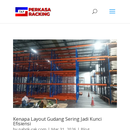
Kenapa Layout Gudang Sering Jadi Kunci
Efisiensi
by
pabrik-rak.com
|
Mar 31, 2026
|
Blog