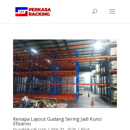
Kenapa Layout Gudang Sering Jadi Kunci
Efisiensi
by
pabrik-rak.com
|
Mar 31, 2026
|
Blog