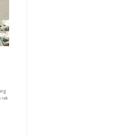
ang
 rak