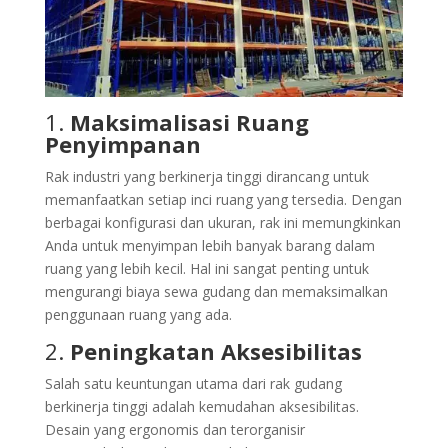
1.
Maksimalisasi Ruang
Penyimpanan
Rak industri yang berkinerja tinggi dirancang untuk
memanfaatkan setiap inci ruang yang tersedia. Dengan
berbagai konfigurasi dan ukuran, rak ini memungkinkan
Anda untuk menyimpan lebih banyak barang dalam
ruang yang lebih kecil. Hal ini sangat penting untuk
mengurangi biaya sewa gudang dan memaksimalkan
penggunaan ruang yang ada.
2.
Peningkatan Aksesibilitas
Salah satu keuntungan utama dari rak gudang
berkinerja tinggi adalah kemudahan aksesibilitas.
Desain yang ergonomis dan terorganisir