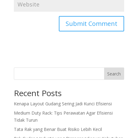
Search
Recent Posts
Kenapa Layout Gudang Sering Jadi Kunci Efisiensi
Medium Duty Rack: Tips Perawatan Agar Efisiensi
Tidak Turun
Tata Rak yang Benar Buat Risiko Lebih Kecil