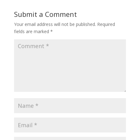
Submit a Comment
Your email address will not be published.
Required
fields are marked
*