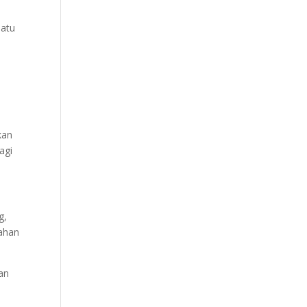
satu
kan
agi
g,
nahan
nan