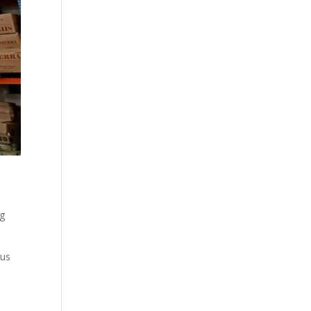
ng
rus