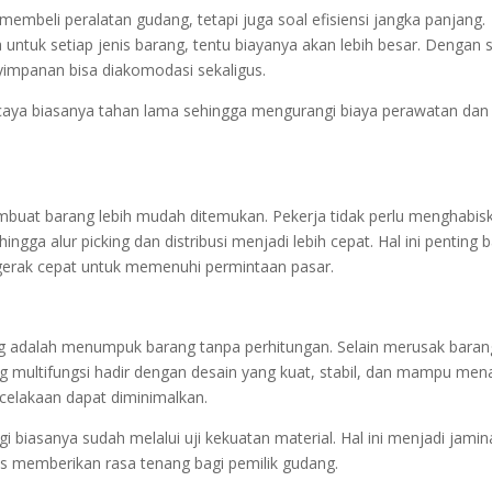
membeli peralatan gudang, tetapi juga soal efisiensi jangka panjang.
untuk setiap jenis barang, tentu biayanya akan lebih besar. Dengan 
nyimpanan bisa diakomodasi sekaligus.
rpercaya biasanya tahan lama sehingga mengurangi biaya perawatan dan
mbuat barang lebih mudah ditemukan. Pekerja tidak perlu menghabis
gga alur picking dan distribusi menjadi lebih cepat. Hal ini penting b
rgerak cepat untuk memenuhi permintaan pasar.
n
g adalah menumpuk barang tanpa perhitungan. Selain merusak baran
g multifungsi hadir dengan desain yang kuat, stabil, dan mampu me
ecelakaan dapat diminimalkan.
gi biasanya sudah melalui uji kekuatan material. Hal ini menjadi jami
s memberikan rasa tenang bagi pemilik gudang.