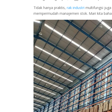
Tidak hanya praktis,
rak industri
multifungsi jug
mempermudah manajemen stok. Mari kita bahas 