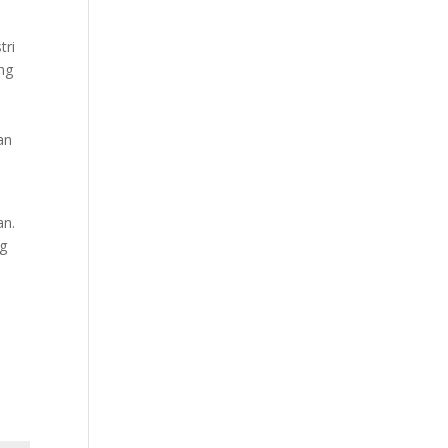
tri
ang
an
an.
ng