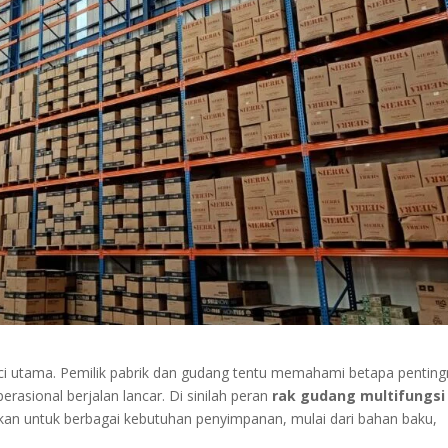
nci utama. Pemilik pabrik dan gudang tentu memahami betapa pentin
rasional berjalan lancar. Di sinilah peran
rak gudang multifungsi
nakan untuk berbagai kebutuhan penyimpanan, mulai dari bahan baku,