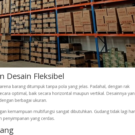
Desain Fleksibel
karena barang ditumpuk tanpa pola yang jelas. Padahal, dengan rak
ecara optimal, baik secara horizontal maupun vertikal. Desainnya ya
engan berbagai ukuran.
an kemampuan multifungsi sangat dibutuhkan. Gudang tidak lagi ha
tem penyimpanan yang cerdas.
jang