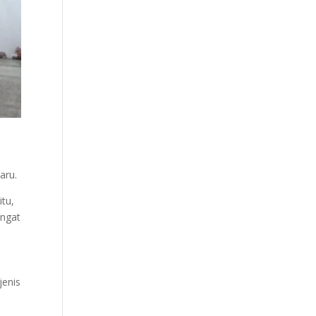
aru.
itu,
angat
jenis