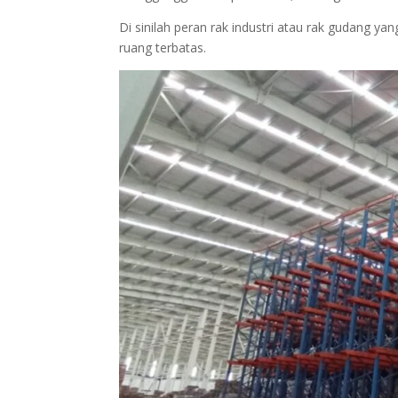
Di sinilah peran rak industri atau rak gudang y
ruang terbatas.