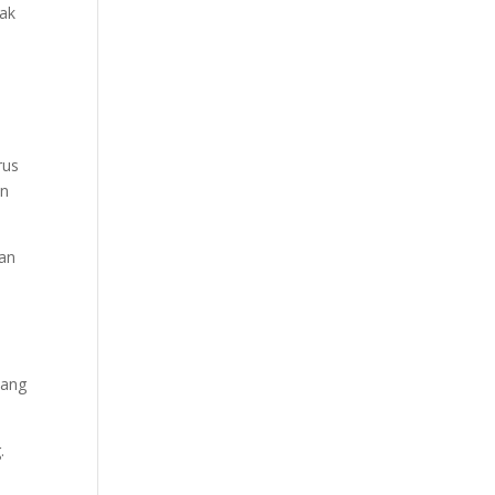
rak
rus
an
man
dang
.