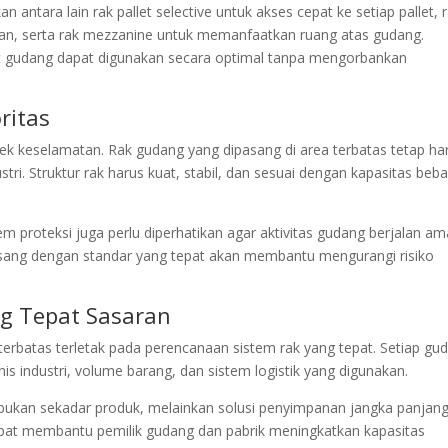
n antara lain rak pallet selective untuk akses cepat ke setiap pallet, 
pan, serta rak mezzanine untuk memanfaatkan ruang atas gudang.
t gudang dapat digunakan secara optimal tanpa mengorbankan
ritas
ek keselamatan. Rak gudang yang dipasang di area terbatas tetap ha
. Struktur rak harus kuat, stabil, dan sesuai dengan kapasitas beb
istem proteksi juga perlu diperhatikan agar aktivitas gudang berjalan a
pasang dengan standar yang tepat akan membantu mengurangi risiko
g Tepat Sasaran
terbatas terletak pada perencanaan sistem rak yang tepat. Setiap gu
is industri, volume barang, dan sistem logistik yang digunakan.
kan sekadar produk, melainkan solusi penyimpanan jangka panjang
apat membantu pemilik gudang dan pabrik meningkatkan kapasitas