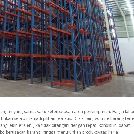
ntangan yang sama, yaitu keterbatasan area penyimpanan. Harga laha
an selalu menjadi pilihan realistis. Di sisi lain, volume barang teru
lebih efisien. Jika tidak ditangani dengan tepat, kondisi ini dapat
ko kerusakan barang, hingga menurunkan produktivitas kerja.