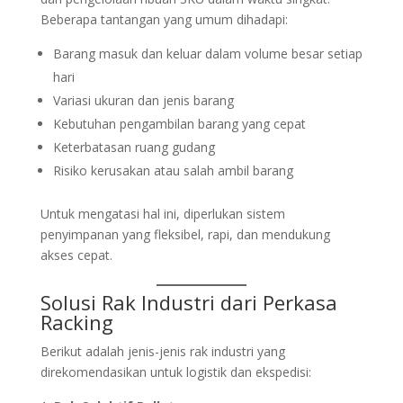
Beberapa tantangan yang umum dihadapi:
Barang masuk dan keluar dalam volume besar setiap
hari
Variasi ukuran dan jenis barang
Kebutuhan pengambilan barang yang cepat
Keterbatasan ruang gudang
Risiko kerusakan atau salah ambil barang
Untuk mengatasi hal ini, diperlukan sistem
penyimpanan yang fleksibel, rapi, dan mendukung
akses cepat.
Solusi Rak Industri dari Perkasa
Racking
Berikut adalah jenis-jenis rak industri yang
direkomendasikan untuk logistik dan ekspedisi: