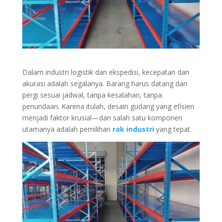
Dalam industri logistik dan ekspedisi, kecepatan dan
akurasi adalah segalanya. Barang harus datang dan
pergi sesuai jadwal, tanpa kesalahan, tanpa
penundaan. Karena itulah, desain gudang yang efisien
menjadi faktor krusial—dan salah satu komponen
utamanya adalah pemilihan
rak industri
yang tepat.