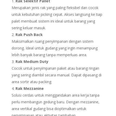
Rak Selektif Pallet
Merupakan jenis rak yang paling fleksibel dan cocok
untuk kebutuhan picking cepat. Akses langsung ke tiap
palet membuat sistem ini ideal untuk barang yang
sering keluar masuk.
Rak Push Back
Maksimalkan ruang penyimpanan dengan sistem
dorong. Ideal untuk gudang yang ingin menampung
lebih banyak barang tanpa memperluas area.
Rak Medium Duty
Cocok untuk penyimpanan paket atau barang ringan
yang sering diambil secara manual. Dapat dipasang di
area sortir atau packing.
Rak Mezzanine
Solusi cerdas untuk menggandakan area kerja tanpa
perlu membangun gedung baru. Dengan mezzanine,
area vertikal gudang bisa dioptimalkan untuk
penyimpanan atau aktivitas tambahan.