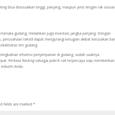
cking
bisa disesuaikan tinggi, panjang, maupun jenis lengan rak sesuai
l menata gudang, melainkan juga investasi jangka panjang. Dengan
 perusahaan tekstil dapat mengurangi kerugian akibat kerusakan ba
oduktivitas tim gudang.
 meningkatkan efisiensi penyimpanan di gudang, sudah saatnya
epat.
Perkasa Racking
sebagai
pabrik rak
terpercaya siap memberikan
 industri Anda.
ed fields are marked
*