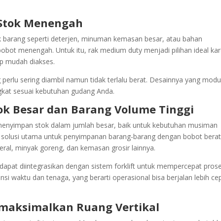
Stok Menengah
ak barang seperti deterjen, minuman kemasan besar, atau bahan
obot menengah. Untuk itu, rak medium duty menjadi pilihan ideal ka
p mudah diakses.
perlu sering diambil namun tidak terlalu berat. Desainnya yang modu
gkat sesuai kebutuhan gudang Anda.
ok Besar dan Barang Volume Tinggi
a menyimpan stok dalam jumlah besar, baik untuk kebutuhan musiman
i solusi utama untuk penyimpanan barang-barang dengan bobot bera
eral, minyak goreng, dan kemasan grosir lainnya.
a dapat diintegrasikan dengan sistem forklift untuk mempercepat pros
nsi waktu dan tenaga, yang berarti operasional bisa berjalan lebih ce
maksimalkan Ruang Vertikal