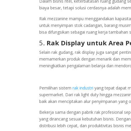
Dalam bisnis ritel, keterbatasan ruang gudan
biaya besar, tetapi solusi cerdasnya adalah me
Rak mezzanine mampu menggandakan kapasitas 
untuk menyimpan stok cadangan, barang musiman,
bisa difungsikan sebagai ruang kerja tambahan
5.
Rak Display untuk Area P
Selain rak gudang, rak display juga sangat penti
memamerkan produk dengan menarik dan memu
meningkatkan pengalaman belanja dan mendoro
Pemilihan sistem
rak industri
yang tepat dapat m
supermarket. Dari rak light duty hingga mezzani
baik akan menciptakan alur penyimpanan yang o
Bekerja sama dengan pabrik rak profesional s
yang dirancang sesuai kebutuhan bisnis. Dengan
distribusi lebih cepat, dan produktivitas bisnis m