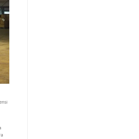
ensi
a
ra