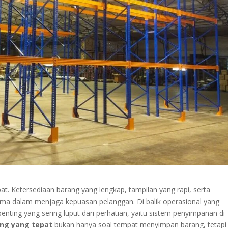
at. Ketersediaan barang yang lengkap, tampilan yang rapi, serta
ma dalam menjaga kepuasan pelanggan. Di balik operasional yang
nting yang sering luput dari perhatian, yaitu sistem penyimpanan di
ng yang tepat
bukan hanya soal tempat menyimpan barang, tetapi