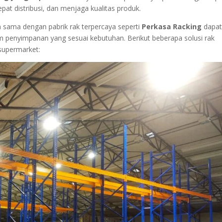
pat distribusi, dan menjaga kualitas produk.
ja sama dengan pabrik rak terpercaya seperti
Perkasa Racking
dapa
m penyimpanan yang sesuai kebutuhan. Berikut beberapa solusi rak
 supermarket: