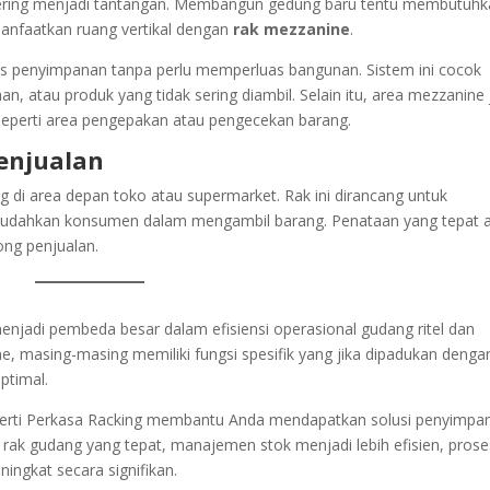
g sering menjadi tantangan. Membangun gedung baru tentu membutuh
manfaatkan ruang vertikal dengan
rak mezzanine
.
penyimpanan tanpa perlu memperluas bangunan. Sistem ini cocok
 atau produk yang tidak sering diambil. Selain itu, area mezzanine
 seperti area pengepakan atau pengecekan barang.
enjualan
ng di area depan toko atau supermarket. Rak ini dirancang untuk
dahkan konsumen dalam mengambil barang. Penataan yang tepat 
ng penjualan.
enjadi pembeda besar dalam efisiensi operasional gudang ritel dan
ne, masing-masing memiliki fungsi spesifik yang jika dipadukan denga
ptimal.
eperti Perkasa Racking membantu Anda mendapatkan solusi penyimpa
 rak gudang yang tepat, manajemen stok menjadi lebih efisien, prose
eningkat secara signifikan.