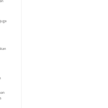
kan
 juga
akan
n
nan
s