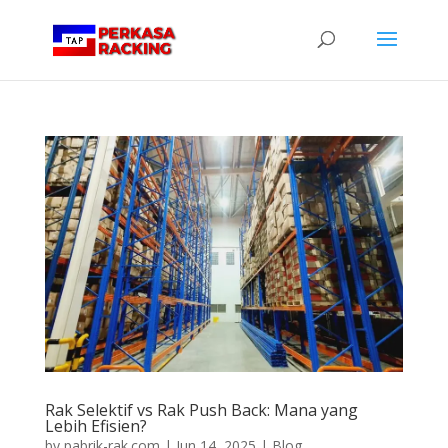
Rak Selektif vs Rak Push Back: Mana yang
Lebih Efisien?
by
pabrik-rak.com
|
Jun 14, 2025
|
Blog