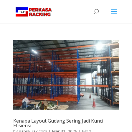
Kenapa Layout Gudang Sering Jadi Kunci
Efisiensi
by
pabrik-rak.com
|
Mar 31, 2026
|
Blog