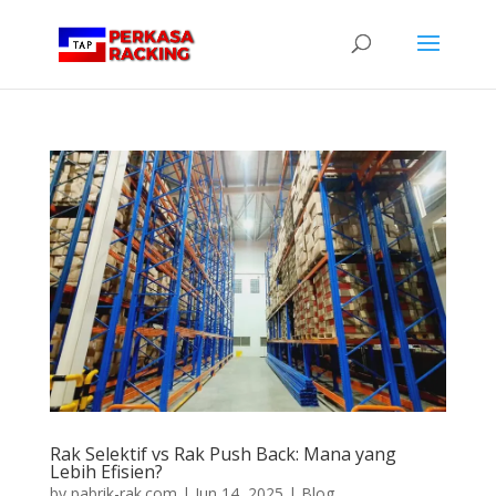
Rak Selektif vs Rak Push Back: Mana yang
Lebih Efisien?
by
pabrik-rak.com
|
Jun 14, 2025
|
Blog