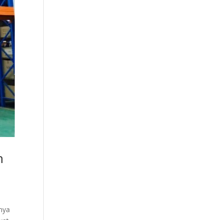
n
nnya