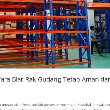
Cara Biar Rak Gudang Tetap Aman da
a urusan rak selesai setelah proses pemasangan. Padahal, kenyataa